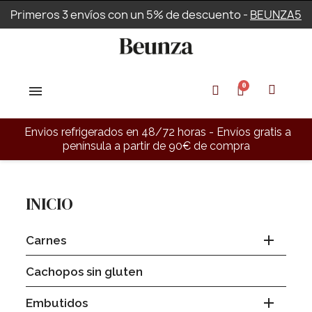
Primeros 3 envíos con un 5% de descuento -
BEUNZA5
Envios refrigerados en 48/72 horas - Envíos gratis a
península a partir de 90€ de compra
INICIO

Carnes
Cachopos sin gluten

Embutidos