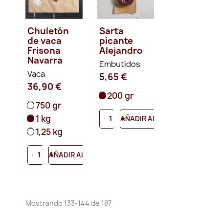
Chuletón
Sarta
de vaca
picante
Frisona
Alejandro
Navarra
Embutidos
Vaca
5,65 €
36,90 €
200 gr
750 gr
1 kg
-
+
AÑADIR AL CARRITO
1,25 kg
-
+
AÑADIR AL CARRITO
Mostrando 133-144 de 187