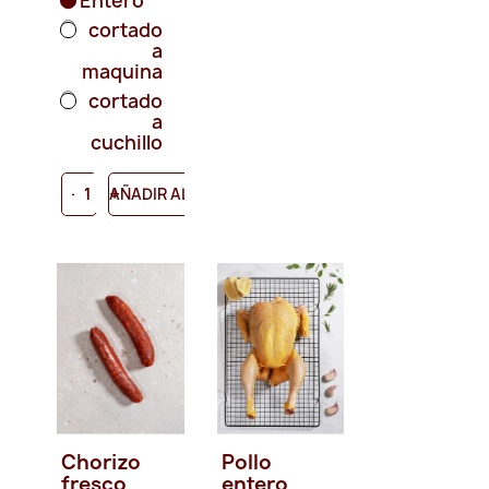
Entero
cortado
a
maquina
cortado
a
cuchillo
-
+
AÑADIR AL CARRITO
Chorizo
Pollo
fresco
entero