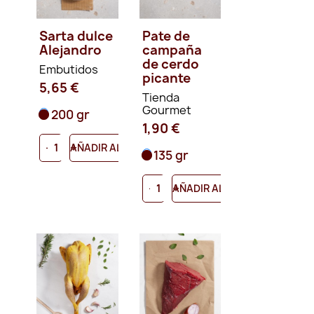
Sarta dulce
Pate de
Alejandro
campaña
de cerdo
Embutidos
picante
5,65 €
Tienda
Gourmet
200 gr
1,90 €
-
+
AÑADIR AL CARRITO
135 gr
-
+
AÑADIR AL CARRITO