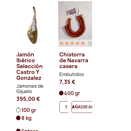
(1)
Jamón
Chistorra
Ibérico
de Navarra
Selección
casera
Castro Y
Embutidos
Gonzalez
7,35 €
Jamones de
Gijuelo
400 gr
395,00 €
-
+
AÑADIR AL CARRITO
100 gr
8 kg