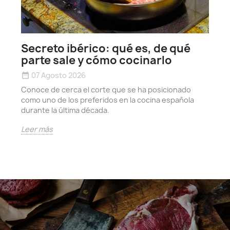
h
date_r
Secreto ibérico: qué es, de qué
D
parte sale y cómo cocinarlo
y
07 Agosto 2026
date_range
e
Conoce de cerca el corte que se ha posicionado
L
como uno de los preferidos en la cocina española
durante la última década.
Leer más