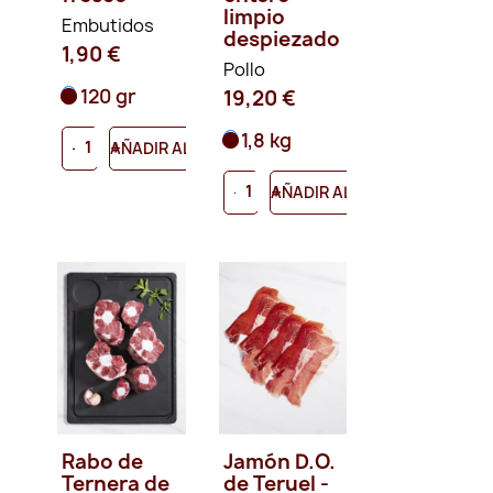
limpio
Embutidos
despiezado
1,90 €
Pollo
120 gr
19,20 €
1,8 kg
-
+
AÑADIR AL CARRITO
-
+
AÑADIR AL CARRITO
Rabo de
Jamón D.O.
Ternera de
de Teruel -