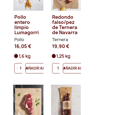
Pollo
Redondo
entero
falso/pez
limpio
de Ternera
Lumagorri
de Navarra
Pollo
Ternera
16,05 €
19,90 €
1,6 kg
1,25 kg
-
+
-
+
AÑADIR AL CARRITO
AÑADIR AL CARRITO