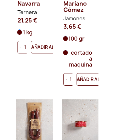
Navarra
Mariano
Gómez
Ternera
Jamones
21,25 €
3,65 €
1 kg
100 gr
-
+
AÑADIR AL CARRITO
cortado
a
maquina
-
+
AÑADIR AL CARRITO