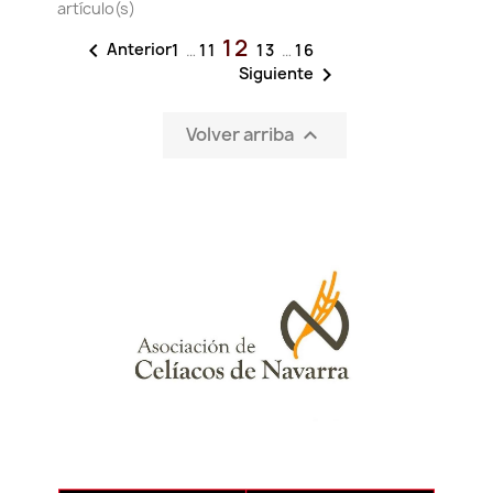
artículo(s)
12

Anterior
1
…
11
13
…
16

Siguiente
Volver arriba
