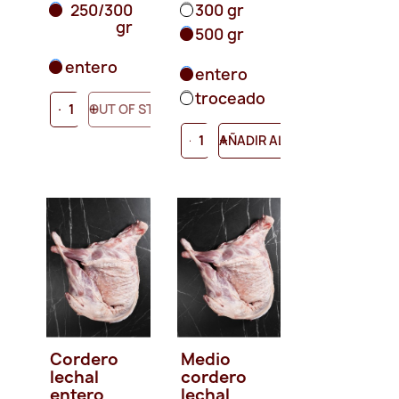
250/300
300 gr
gr
500 gr
entero
entero
troceado
-
+
OUT OF STOCK
-
+
AÑADIR AL CARRITO
Cordero
Medio
lechal
cordero
entero
lechal