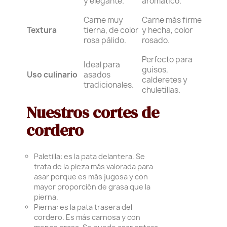
y elegante.
aromático.
Carne muy
Carne más firme
Textura
tierna, de color
y hecha, color
rosa pálido.
rosado.
Perfecto para
Ideal para
guisos,
Uso culinario
asados
calderetes y
tradicionales.
chuletillas.
Nuestros cortes de
cordero
Paletilla: es la pata delantera. Se
trata de la pieza más valorada para
asar porque es más jugosa y con
mayor proporción de grasa que la
pierna.
Pierna: es la pata trasera del
cordero. Es más carnosa y con