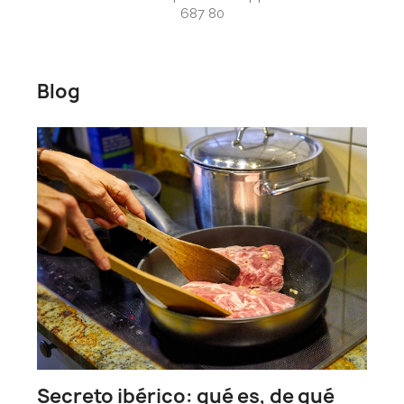
687 80
Blog
h
date_r
Secreto ibérico: qué es, de qué