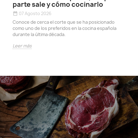
D
parte sale y cómo cocinarlo
y
07 Agosto 2026
date_range
e
Conoce de cerca el corte que se ha posicionado
L
como uno de los preferidos en la cocina española
durante la última década.
Leer más