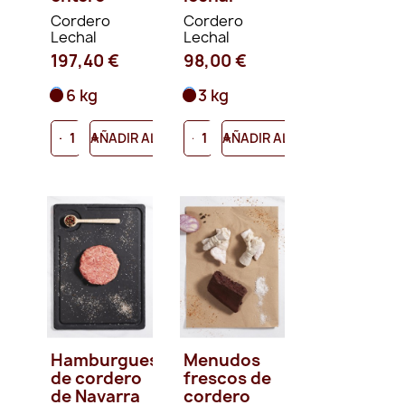
Cordero
Cordero
Lechal
Lechal
197,40 €
98,00 €
6 kg
3 kg
-
+
-
+
AÑADIR AL CARRITO
AÑADIR AL CARRITO
Hamburguesa
Menudos
de cordero
frescos de
de Navarra
cordero