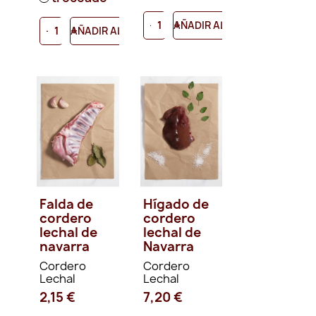
-
+
AÑADIR AL CARRITO
-
+
AÑADIR AL CARRITO
Falda de
Hígado de
cordero
cordero
lechal de
lechal de
navarra
Navarra
Cordero
Cordero
Lechal
Lechal
2,15 €
7,20 €