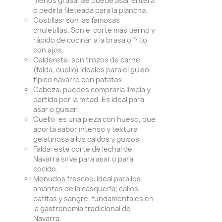
menos grasa. Se puede asar entera
o pedirla fileteada para la plancha.
Costillas: son las famosas
chuletillas. Son el corte más tierno y
rápido de cocinar a la brasa o frito
con ajos.
Calderete: son trozos de carne
(falda, cuello) ideales para el guiso
típico navarro con patatas.
Cabeza: puedes comprarla limpia y
partida por la mitad. Es ideal para
asar o guisar.
Cuello: es una pieza con hueso, que
aporta sabor intenso y textura
gelatinosa a los caldos y guisos.
Falda: este corte de lechal de
Navarra sirve para asar o para
cocido.
Menudos frescos: ideal para los
amantes de la casquería; callos,
patitas y sangre, fundamentales en
la gastronomía tradicional de
Navarra.