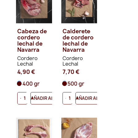
Cabeza de
Calderete
cordero
de cordero
lechal de
lechal de
Navarra
Navarra
Cordero
Cordero
Lechal
Lechal
4,90 €
7,70 €
400 gr
500 gr
-
+
-
+
AÑADIR AL CARRITO
AÑADIR AL CARRITO