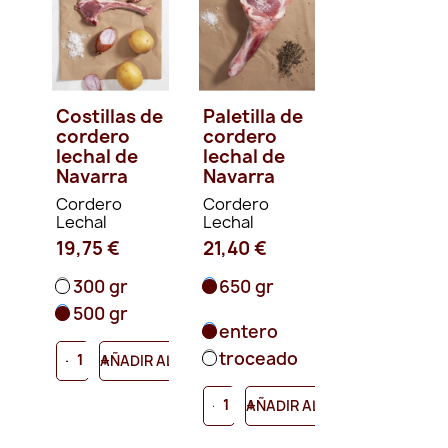
Costillas de
Paletilla de
cordero
cordero
lechal de
lechal de
Navarra
Navarra
Cordero
Cordero
Lechal
Lechal
19,75 €
21,40 €
300 gr
650 gr
500 gr
entero
troceado
-
+
AÑADIR AL CARRITO
-
+
AÑADIR AL CARRITO