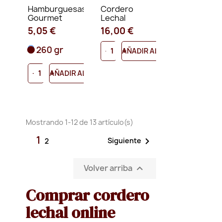
Hamburguesas
Cordero
Gourmet
Lechal
5,05 €
16,00 €
260 gr
-
+
AÑADIR AL CARRITO
-
+
AÑADIR AL CARRITO
Mostrando 1-12 de 13 artículo(s)
1

Siguiente
2
Volver arriba

Comprar cordero
lechal online