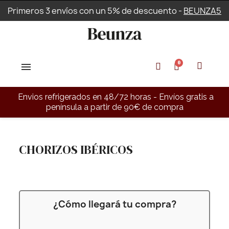
Primeros 3 envíos con un 5% de descuento -
BEUNZA5
Envios refrigerados en 48/72 horas - Envíos gratis a
península a partir de 90€ de compra
CHORIZOS IBÉRICOS
¿Cómo llegará tu compra?