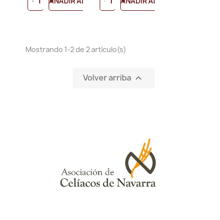
-
+
-
+
AÑADIR AL CARRITO
AÑADIR AL CARRITO
Mostrando 1-2 de 2 artículo(s)
Volver arriba
