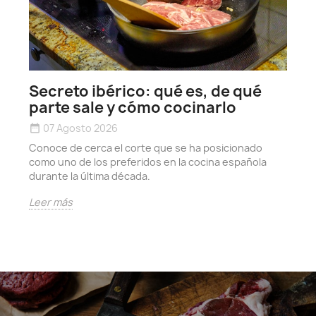
h
date_r
Secreto ibérico: qué es, de qué
D
parte sale y cómo cocinarlo
y
07 Agosto 2026
date_range
e
Conoce de cerca el corte que se ha posicionado
L
como uno de los preferidos en la cocina española
durante la última década.
Leer más