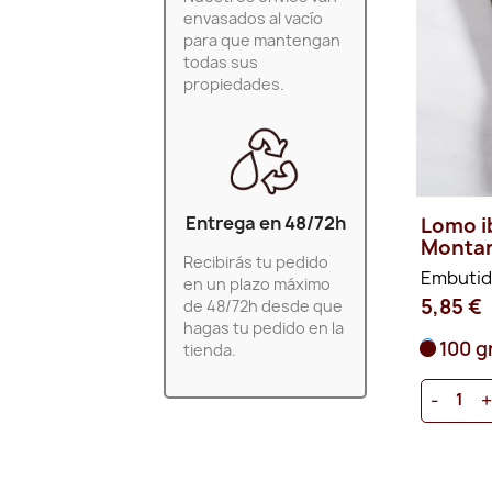
envasados al vacío
para que mantengan
todas sus
propiedades.
Entrega en 48/72h
Lomo i
Monta
Recibirás tu pedido
Embutid
en un plazo máximo
5,85 €
de 48/72h desde que
hagas tu pedido en la
100 g
tienda.
-