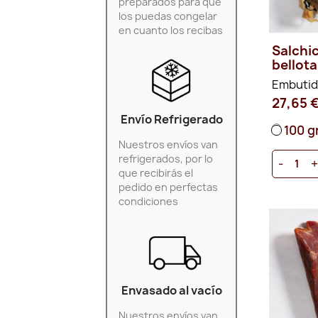
preparados para que
los puedas congelar
en cuanto los recibas
Salchi
bellot
Embuti
27,65 
Envío Refrigerado
100 g
Nuestros envíos van
refrigerados, por lo
-
que recibirás el
pedido en perfectas
condiciones
Envasado al vacío
Nuestros envíos van