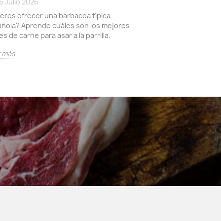
6 Julio 2026
explicamos las me
eres ofrecer una barbacoa típica
este corte.
ñola? Aprende cuáles son los mejores
es de carne para asar a la parrilla.
Leer más
r más