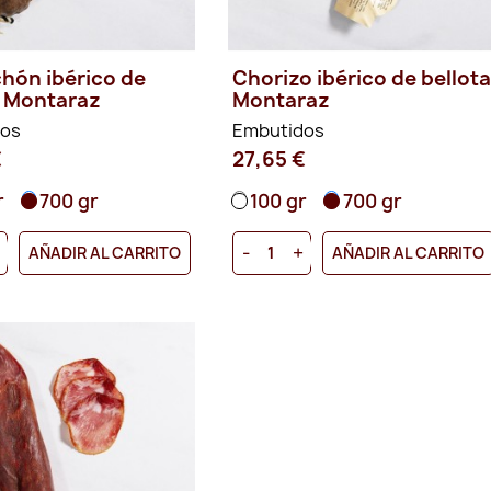
chón ibérico de
Chorizo ibérico de bellot
a Montaraz
Montaraz
dos
Embutidos
€
27,65 €
r
700 gr
100 gr
700 gr
+
-
+
AÑADIR AL CARRITO
AÑADIR AL CARRITO