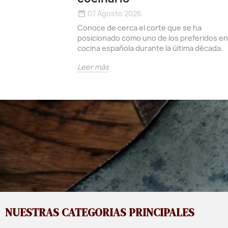
07 Agosto 2026
date_range
Conoce de cerca el corte que se ha
posicionado como uno de los preferidos en
cocina española durante la última década.
Leer más
NUESTRAS CATEGORIAS PRINCIPALES