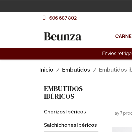
606 687 802
CARNE
Envios refrige
Inicio
Embutidos
Embutidos i
EMBUTIDOS
IBÉRICOS
Chorizos Ibéricos
Hay 7 pro
Salchichones Ibéricos