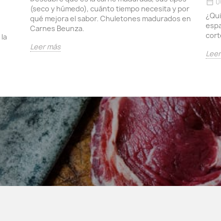
0
date_range
(seco y húmedo), cuánto tiempo necesita y por
¿Qui
qué mejora el sabor. Chuletones madurados en
espa
Carnes Beunza.
cort
 la
Leer más
Lee