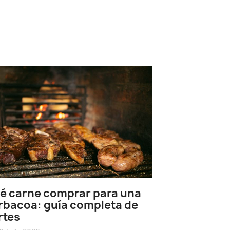
Cómo hacer
perfecto: b
é carne comprar para una
horno y pun
rbacoa: guía completa de
24 Junio 2026
rtes
date_range
Aprende cómo hac