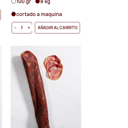
100 gr
8 kg
cortado a maquina
-
+
AÑADIR AL CARRITO