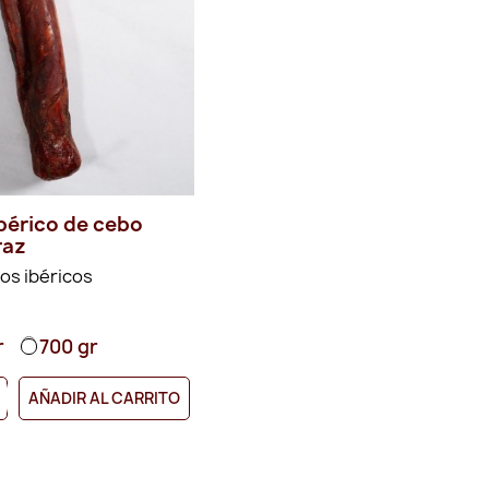
bérico de cebo
raz
os ibéricos
r
700 gr
+
AÑADIR AL CARRITO