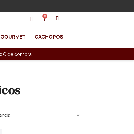
GOURMET
CACHOPOS
e 90€ de compra
icos

ancia