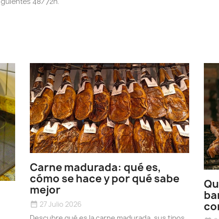
iguientes 48/72h.
Carne madurada: qué es,
cómo se hace y por qué sabe
Qu
mejor
ba
27 Julio 2026
co
date_range
Descubre qué es la carne madurada, sus tipos