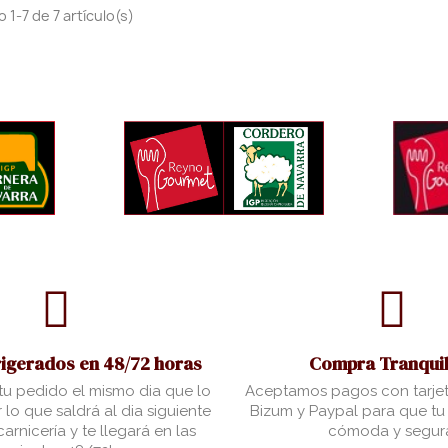
1-7 de 7 artículo(s)
rigerados en 48/72 horas
Compra Tranquil
u pedido el mismo dia que lo
Aceptamos pagos con tarjet
 lo que saldrá al dia siguiente
Bizum y Paypal para que t
arnicería y te llegará en las
cómoda y segur