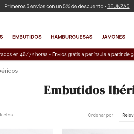
Primeros 3 envíos con un 5% de descuento -
BEUNZA5
S
EMBUTIDOS
HAMBURGUESAS
JAMONES
rados en 48/72 horas - Envíos gratis a península a partir d
béricos
Embutidos Ibér
ductos.
Ordenar por:
Relev