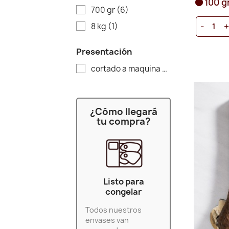
100 g
700 gr
(6)
-
8 kg
(1)
Presentación
cortado a maquina
(1)
¿Cómo llegará
tu compra?
Listo para
congelar
Todos nuestros
envases van