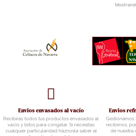
Mostrando 
Envios envasados al vacío
Envios ref
Recibirás todos tus productos envasados al
Gestionamos t
vacio y listos para congelar. Si necesitas
recibimos, por
cualquier particularidad háznosla saber al
de nuestra c