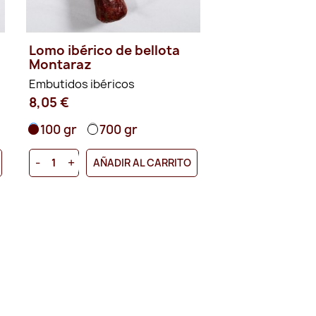
a
Lomo ibérico de bellota
Montaraz
Embutidos ibéricos
8,05 €
100 gr
700 gr
-
+
AÑADIR AL CARRITO