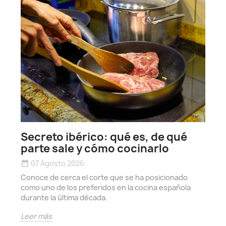
h
date_r
Secreto ibérico: qué es, de qué
D
parte sale y cómo cocinarlo
y
07 Agosto 2026
date_range
e
Conoce de cerca el corte que se ha posicionado
L
como uno de los preferidos en la cocina española
durante la última década.
Leer más