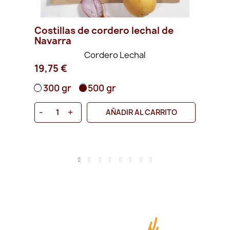
Costillas de cordero lechal de
Pal
Navarra
Na
Cordero Lechal
19,75 €
21
300 gr
500 gr
6
e
-
+
AÑADIR AL CARRITO
-