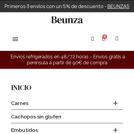
Primeros 3 envíos con un 5% de descuento -
BEUNZA5
Envios refrigerados en 48/72 horas - Envíos gratis a
península a partir de 90€ de compra
INICIO

Carnes
Cachopos sin gluten

Embutidos