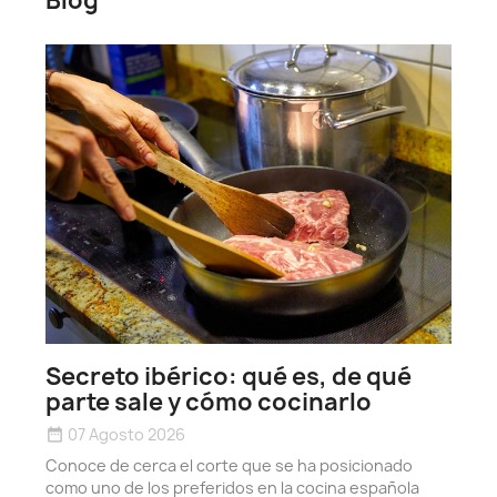
Blog
h
date_r
Secreto ibérico: qué es, de qué
D
parte sale y cómo cocinarlo
y
07 Agosto 2026
date_range
e
Conoce de cerca el corte que se ha posicionado
L
como uno de los preferidos en la cocina española