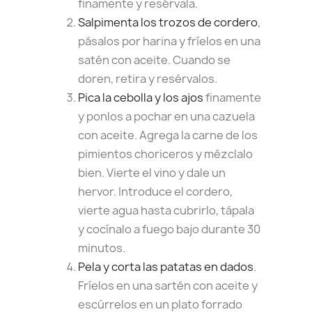
finamente y resérvala.
Salpimenta los trozos de cordero
,
pásalos por harina y fríelos en una
satén con aceite. Cuando se
doren, retira y resérvalos.
Pica la cebolla y los ajos
finamente
y ponlos a pochar en una cazuela
con aceite. Agrega la carne de los
pimientos choriceros y mézclalo
bien. Vierte el vino y dale un
hervor. Introduce el cordero,
vierte agua hasta cubrirlo, tápala
y cocínalo a fuego bajo durante 30
minutos.
Pela y corta las patatas en dados
.
Fríelos en una sartén con aceite y
escúrrelos en un plato forrado