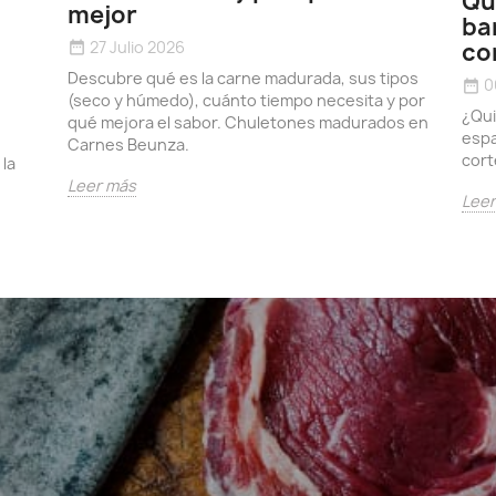
Qu
mejor
ba
27 Julio 2026
co
date_range
Descubre qué es la carne madurada, sus tipos
0
date_range
(seco y húmedo), cuánto tiempo necesita y por
¿Qui
qué mejora el sabor. Chuletones madurados en
espa
Carnes Beunza.
cort
 la
Leer más
Lee