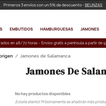
Primeros 3 envíos con un 5% de descuento -
BEUNZA5
S
EMBUTIDOS
HAMBURGUESAS
JAMONES
rados en 48/72 horas - Envíos gratis a península a partir d
origen
Jamones de Salamanca
Jamones De Sala
No hay productos disponibles
¡Estate atento! Próximamente se añadirán más produ