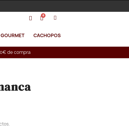
GOURMET
CACHOPOS
e 90€ de compra
manca
ctos.