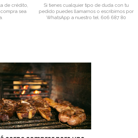
a de crédito,
Si tienes cualquier tipo de duda con tu
u compra sea
pedido puedes llamarnos o escribirnos por
a.
WhatsApp a nuestro tel. 606 687 80
Cómo hacer
perfecto: b