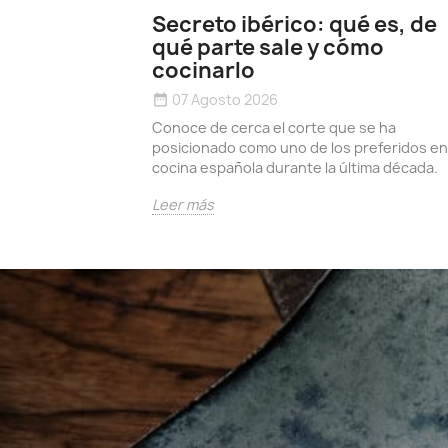
Secreto ibérico: qué es, de
qué parte sale y cómo
cocinarlo
07 Agosto 2026
date_range
Conoce de cerca el corte que se ha
posicionado como uno de los preferidos en
cocina española durante la última década.
Leer más