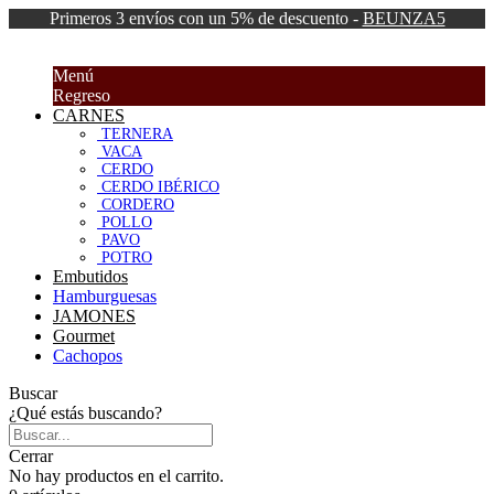
Primeros 3 envíos con un 5% de descuento -
BEUNZA5
Menú
Regreso
CARNES
TERNERA
VACA
CERDO
CERDO IBÉRICO
CORDERO
POLLO
PAVO
POTRO
Embutidos
Hamburguesas
JAMONES
Gourmet
Cachopos
Buscar
¿Qué estás buscando?
Cerrar
No hay productos en el carrito.