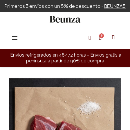
Primeros 3 envíos con un 5% de descuento -
BEUNZA5
Envios refrigerados en 48/72 horas - Envíos gratis a
península a partir de 90€ de compra