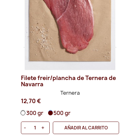
Filete freir/plancha de Ternera de
Fi
Navarra
Na
Ternera
12,70 €
11,
300 gr
500 gr
3
-
+
-
AÑADIR AL CARRITO