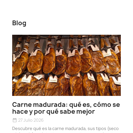
Blog
Carne madurada: qué es, cómo se
hace y por qué sabe mejor
27 Julio 2026
date_range
Descubre qué es la carne madurada, sus tipos (seco