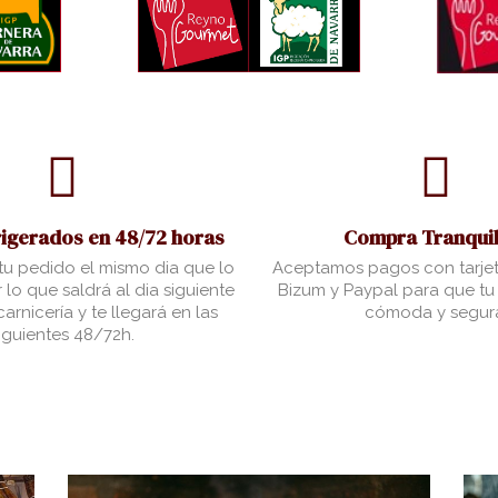
rigerados en 48/72 horas
Compra Tranquil
u pedido el mismo dia que lo
Aceptamos pagos con tarjet
 lo que saldrá al dia siguiente
Bizum y Paypal para que t
arnicería y te llegará en las
cómoda y segur
iguientes 48/72h.