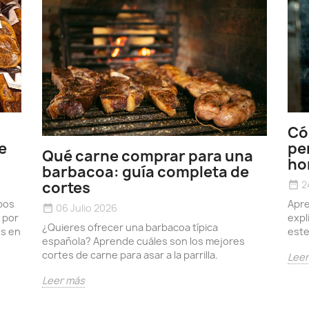
Có
e
pe
Qué carne comprar para una
ho
barbacoa: guía completa de
2
cortes
date_range
pos
Apre
06 Julio 2026
date_range
 por
expl
¿Quieres ofrecer una barbacoa típica
os en
este
española? Aprende cuáles son los mejores
cortes de carne para asar a la parrilla.
Lee
Leer más