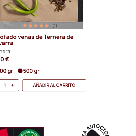
(1)
tofado venas de Ternera de
Filete de la 
varra
de Navarra
nera
Ternera
20 €
35,05 €
00 gr
500 gr
2,2 kg
+
-
+
AÑADIR AL CARRITO