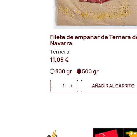
 de Ternera de
Filete de empanar de Ternera d
Navarra
Ternera
11,05 €
300 gr
500 gr
-
+
 AL CARRITO
AÑADIR AL CARRITO