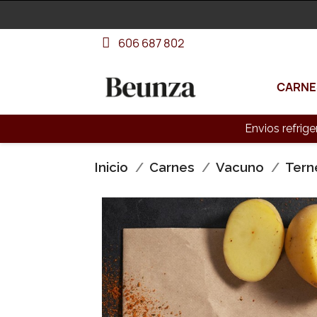
606 687 802
CARNE
Envios refrige
Inicio
Carnes
Vacuno
Tern