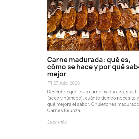
Carne madurada: qué es,
cómo se hace y por qué sab
mejor
27 Julio 2026
date_range
Descubre qué es la carne madurada, sus ti
(seco y húmedo), cuánto tiempo necesita y
qué mejora el sabor. Chuletones madurad
Carnes Beunza.
Leer más