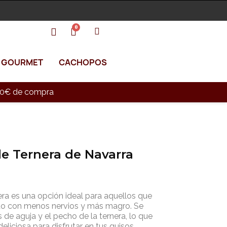
GOURMET
CACHOPOS
e 90€ de compra
e Ternera de Navarra
era es una opción ideal para aquellos que
do con menos nervios y más magro. Se
s de aguja y el pecho de la ternera, lo que
eliciosa para disfrutar en tus guisos.