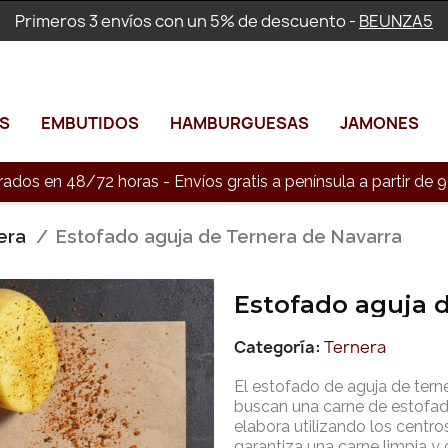
Primeros 3 envíos con un 5% de descuento -
BEUNZA5
S
EMBUTIDOS
HAMBURGUESAS
JAMONES
rados en 48/72 horas - Envíos gratis a península a partir d
era
Estofado aguja de Ternera de Navarra
Estofado aguja d
Categoría
Ternera
El estofado de aguja de tern
buscan una carne de estofa
elabora utilizando los centro
garantiza una carne limpia y d