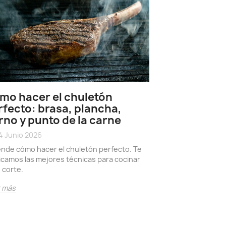
mo hacer el chuletón
rfecto: brasa, plancha,
rno y punto de la carne
Carne de A
característ
4 Junio 2026
con el Wag
nde cómo hacer el chuletón perfecto. Te
icamos las mejores técnicas para cocinar
17 Junio 2026
date_range
 corte.
Conoce sobre la c
origen escocés es
r más
mundial por su sa
Leer más