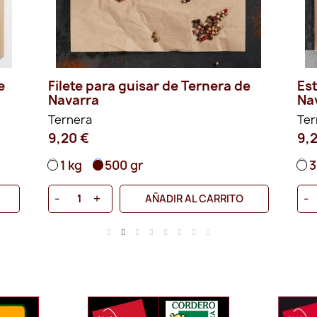
e
Filete para guisar de Ternera de
Es
Navarra
Na
Ternera
Ter
9,20 €
9,
1 kg
500 gr
3
-
+
-
AÑADIR AL CARRITO