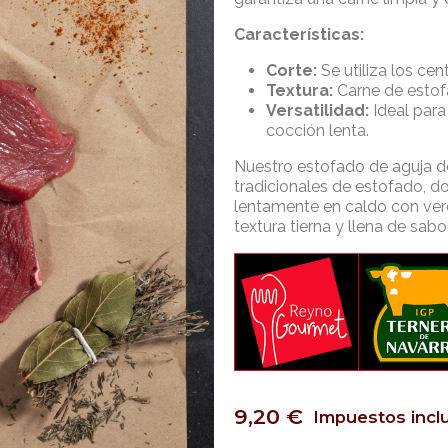
Características:
Corte:
Se utiliza los cen
Textura:
Carne de estof
Versatilidad:
Ideal para
cocción lenta.
Nuestro estofado de aguja de
tradicionales de estofado, d
lentamente en caldo con ver
textura tierna y llena de sabo
9,20 €
Impuestos incl