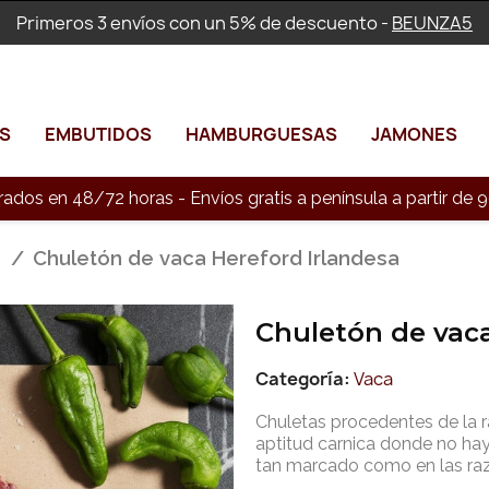
Primeros 3 envíos con un 5% de descuento -
BEUNZA5
S
EMBUTIDOS
HAMBURGUESAS
JAMONES
rados en 48/72 horas - Envíos gratis a península a partir d
a
Chuletón de vaca Hereford Irlandesa
Chuletón de vaca
Categoría
Vaca
Chuletas procedentes de la r
aptitud carnica donde no hay
tan marcado como en las raza