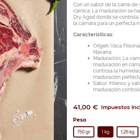
Con un sabor de la carne de
cárnica. La maduración se 
Dry Aged donde se controla 
la cámara para un perfecta m
Características
:
Origen: Vaca Frisona
Navarra.
Maduración: La carn
maduración en cáma
controla la humedad 
maduración perfect
Sabor: Intenso y sab
maduración control
41,00 €
Impuestos inc
Peso
750 gr
1 kg
1,25 kg