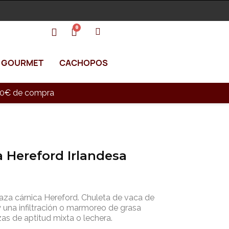
GOURMET
CACHOPOS
e 90€ de compra
 Hereford Irlandesa
aza cárnica Hereford. Chuleta de vaca de
 una infiltración o marmoreo de grasa
s de aptitud mixta o lechera.