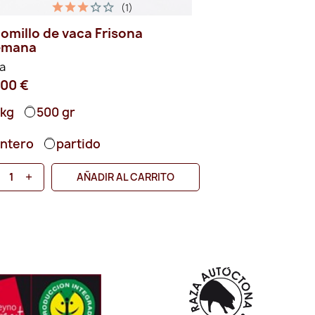
(1)
lomillo de vaca Frisona
Solomillo de 
emana
Navarra
a
Vaca
,00 €
48,00 €
 kg
500 gr
1 kg
500 
ntero
partido
entero
p
+
-
+
AÑADIR AL CARRITO