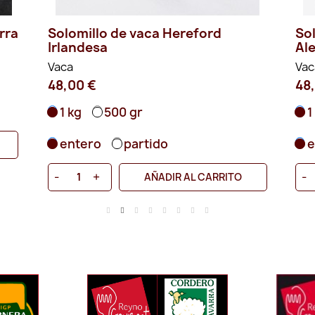
rra
Solomillo de vaca Hereford
So
Irlandesa
Al
Vaca
Vac
48,00 €
48
1 kg
500 gr
1
entero
partido
e
-
+
-
AÑADIR AL CARRITO