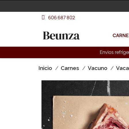
606 687 802
CARNE
Envios refrige
Inicio
Carnes
Vacuno
Vac