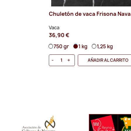
isona
Chuletón de vaca Frisona Nava
Vaca
36,90 €
750 gr
1 kg
1,25 kg
25 kg
-
+
AÑADIR AL CARRITO
 AL CARRITO