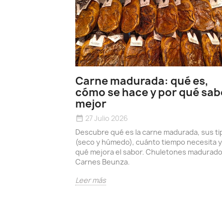
Carne madurada: qué es,
cómo se hace y por qué sab
mejor
27 Julio 2026
date_range
Descubre qué es la carne madurada, sus ti
(seco y húmedo), cuánto tiempo necesita y
qué mejora el sabor. Chuletones madurad
Carnes Beunza.
Leer más