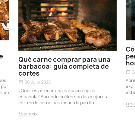
Có
e
pe
Qué carne comprar para una
ho
barbacoa: guía completa de
2
cortes
date_range
pos
Apre
06 Julio 2026
date_range
 por
expl
¿Quieres ofrecer una barbacoa típica
os en
este
española? Aprende cuáles son los mejores
cortes de carne para asar a la parrilla.
Lee
Leer más