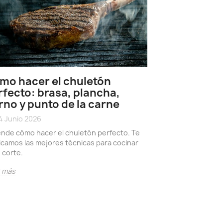
mo hacer el chuletón
rfecto: brasa, plancha,
rno y punto de la carne
Carne de A
característ
4 Junio 2026
con el Wag
nde cómo hacer el chuletón perfecto. Te
icamos las mejores técnicas para cocinar
17 Junio 2026
date_range
 corte.
Conoce sobre la c
origen escocés es
r más
mundial por su sa
Leer más