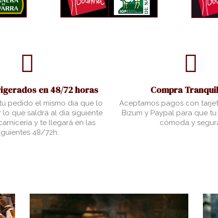
rigerados en 48/72 horas
Compra Tranquil
u pedido el mismo dia que lo
Aceptamos pagos con tarjet
 lo que saldrá al dia siguiente
Bizum y Paypal para que t
arnicería y te llegará en las
cómoda y segur
iguientes 48/72h.