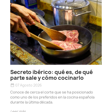
h
date_r
Secreto ibérico: qué es, de qué
D
parte sale y cómo cocinarlo
y
07 Agosto 2026
date_range
e
Conoce de cerca el corte que se ha posicionado
L
como uno de los preferidos en la cocina española
durante la última década.
Leer más