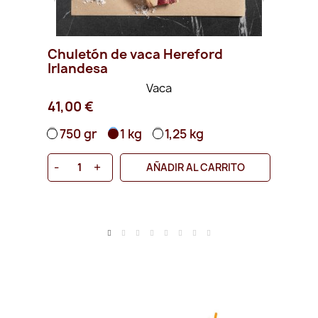
Chuletón de vaca Hereford
Ch
Irlandesa
Al
Vaca
41,00 €
41
750 gr
1 kg
1,25 kg
7
-
+
-
AÑADIR AL CARRITO