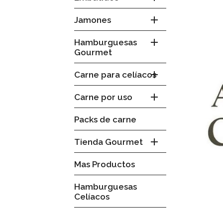

Jamones

Hamburguesas
Gourmet

Carne para celíacos

Carne por uso
Packs de carne

Tienda Gourmet
Mas Productos
Hamburguesas
Celíacos