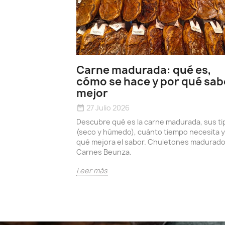
Carne madurada: qué es,
cómo se hace y por qué sab
mejor
27 Julio 2026
date_range
Descubre qué es la carne madurada, sus ti
(seco y húmedo), cuánto tiempo necesita y
qué mejora el sabor. Chuletones madurad
Carnes Beunza.
Leer más