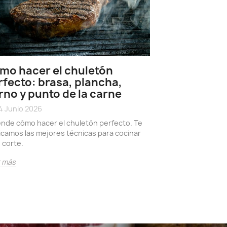
mo hacer el chuletón
rfecto: brasa, plancha,
rno y punto de la carne
Carne de A
característ
4 Junio 2026
con el Wag
nde cómo hacer el chuletón perfecto. Te
icamos las mejores técnicas para cocinar
17 Junio 2026
date_range
 corte.
Conoce sobre la c
origen escocés es
r más
mundial por su sa
Leer más