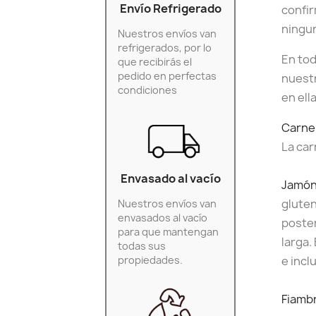
Envío Refrigerado
confir
ningun
Nuestros envíos van
refrigerados, por lo
En to
que recibirás el
pedido en perfectas
nuestr
condiciones
en ell
Carne
La car
Envasado al vacío
Jamón
gluten
Nuestros envíos van
envasados al vacío
poster
para que mantengan
larga.
todas sus
propiedades.
e incl
Fiamb