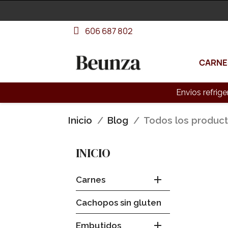
606 687 802
CARNE
Envios refrige
Inicio
Blog
Todos los produc
INICIO

Carnes
Cachopos sin gluten

Embutidos