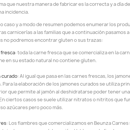
ma que nuestra manera de fabricar es la correcta y a día 
a incidencia.
do caso y a modo de resumen podemos enumerar los produ
as carnicerías a las familias que a continuación pasamos a 
as no podremos encontrar gluten o sus trazas:
 fresca
: toda la carne fresca que se comercializa en la car
ne en su estado natural no contiene gluten.
 curado
: Al igual que pasa en las carnes frescas, los jamo
. Para la elaboración de los jamones curados se utiliza pr
ior que permite al jamón al deshidratarse poder tener u
 En ciertos casos se suele utilizar nitratos o nitritos que
uso azúcares pero poco más.
res
: Los fiambres que comercializamos en Beunza Carnes 