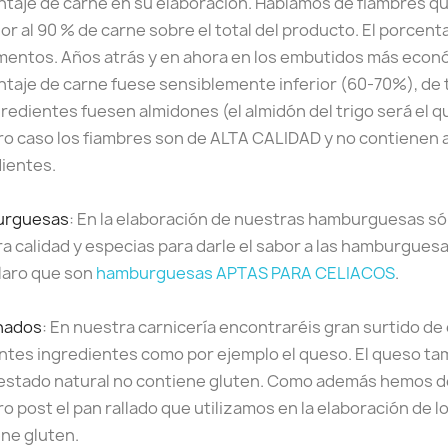
taje de carne en su elaboración. Hablamos de fiambres q
or al 90 % de carne sobre el total del producto. El porcent
entos. Años atrás y en ahora en los embutidos más económ
taje de carne fuese sensiblemente inferior (60-70%), de 
gredientes fuesen almidones (el almidón del trigo será el q
o caso los fiambres son de ALTA CALIDAD y no contienen 
ientes.
urguesas
: En la elaboración de nuestras hamburguesas só
a calidad y especias para darle el sabor a las hamburgue
laro que son
hamburguesas APTAS PARA CELIACOS
.
nados
: En nuestra carnicería encontraréis gran surtido d
ntes ingredientes como por ejemplo el queso. El queso t
estado natural no contiene gluten. Como además hemos dej
o post el pan rallado que utilizamos en la elaboración d
ne gluten.