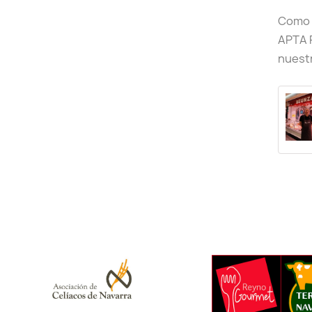
Como 
APTA 
nuest