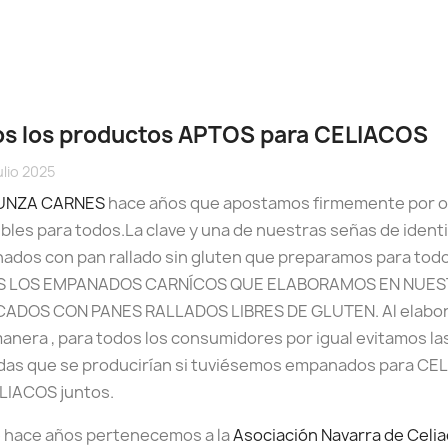
os los productos APTOS para CELIACOS
ulio 2025
UNZA CARNES
hace años que apostamos firmemente por 
bles para todos.La clave y una de nuestras señas de iden
dos con pan rallado sin gluten que preparamos para todos 
 LOS EMPANADOS CARNÍCOS QUE ELABORAMOS EN NUES
CADOS CON PANES RALLADOS LIBRES DE GLUTEN. Al elabor
anera , para todos los consumidores por igual evitamos l
das que se producirían si tuviésemos empanados para C
LIACOS juntos.
 hace años pertenecemos a la
Asociación Navarra de Celi