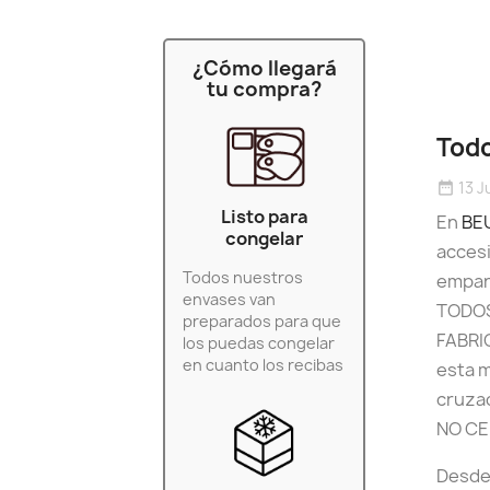
¿Cómo llegará
tu compra?
Tod
13 J
date_range
Listo para
En
BE
congelar
accesi
Todos nuestros
empana
envases van
TODOS
preparados para que
FABRI
los puedas congelar
en cuanto los recibas
esta m
cruza
NO CE
Desde