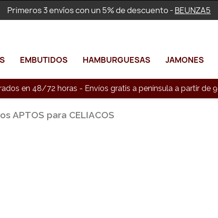
Primeros 3 envíos con un 5% de descuento -
BEUNZA5
S
EMBUTIDOS
HAMBURGUESAS
JAMONES
rados en 48/72 horas - Envíos gratis a península a partir d
tos APTOS para CELIACOS