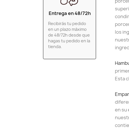
porcen
superi
Entrega en 48/72h
condim
Recibirás tu pedido
porcen
en un plazo máximo
los in
de 48/72h desde que
nuestr
hagas tu pedido en la
tienda.
ingred
Hamb
primer
Esta c
Empa
difere
en su 
nuestr
contie