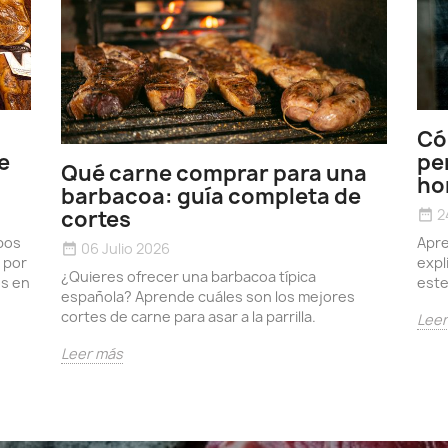
Có
e
pe
Qué carne comprar para una
ho
barbacoa: guía completa de
2
cortes
date_range
pos
Apre
06 Julio 2026
date_range
 por
expl
¿Quieres ofrecer una barbacoa típica
os en
este
española? Aprende cuáles son los mejores
cortes de carne para asar a la parrilla.
Lee
Leer más