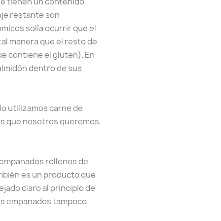
ue tienen un contenido
aje restante son
icos solía ocurrir que el
tal manera que el resto de
ue contiene el gluten). En
almidón dentro de sus
lo utilizamos carne de
sas que nosotros queremos.
e empanados rellenos de
ambién es un producto que
ado claro al principio de
e los empanados tampoco