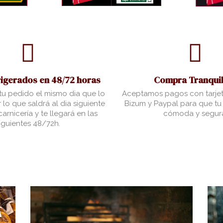
rigerados en 48/72 horas
Compra Tranquil
u pedido el mismo dia que lo
Aceptamos pagos con tarjet
 lo que saldrá al dia siguiente
Bizum y Paypal para que t
arnicería y te llegará en las
cómoda y segur
iguientes 48/72h.